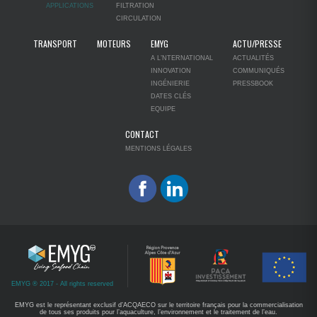
APPLICATIONS
FILTRATION
CIRCULATION
TRANSPORT
MOTEURS
EMYG
ACTU/PRESSE
A L’NTERNATIONAL
ACTUALITÉS
INNOVATION
COMMUNIQUÉS
INGÉNIERIE
PRESSBOOK
DATES CLÉS
EQUIPE
CONTACT
MENTIONS LÉGALES
EMYG ® 2017 - All rights reserved
EMYG est le représentant exclusif d’ACQAECO sur le territoire français pour la commercialisation
de tous ses produits pour l’aquaculture, l’environnement et le traitement de l’eau.