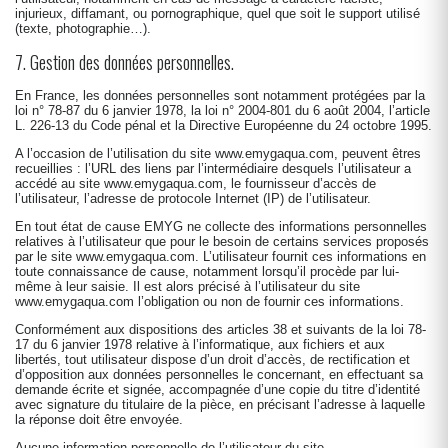
injurieux, diffamant, ou pornographique, quel que soit le support utilisé
(texte, photographie…).
7. Gestion des données personnelles.
En France, les données personnelles sont notamment protégées par la
loi n° 78-87 du 6 janvier 1978, la loi n° 2004-801 du 6 août 2004, l’article
L. 226-13 du Code pénal et la Directive Européenne du 24 octobre 1995.
A l’occasion de l’utilisation du site
www.emygaqua.com
, peuvent êtres
recueillies : l’URL des liens par l’intermédiaire desquels l’utilisateur a
accédé au site
www.emygaqua.com
, le fournisseur d’accès de
l’utilisateur, l’adresse de protocole Internet (IP) de l’utilisateur.
En tout état de cause EMYG ne collecte des informations personnelles
relatives à l’utilisateur que pour le besoin de certains services proposés
par le site
www.emygaqua.com
. L’utilisateur fournit ces informations en
toute connaissance de cause, notamment lorsqu’il procède par lui-
même à leur saisie. Il est alors précisé à l’utilisateur du site
www.emygaqua.com
l’obligation ou non de fournir ces informations.
Conformément aux dispositions des articles 38 et suivants de la loi 78-
17 du 6 janvier 1978 relative à l’informatique, aux fichiers et aux
libertés, tout utilisateur dispose d’un droit d’accès, de rectification et
d’opposition aux données personnelles le concernant, en effectuant sa
demande écrite et signée, accompagnée d’une copie du titre d’identité
avec signature du titulaire de la pièce, en précisant l’adresse à laquelle
la réponse doit être envoyée.
Aucune information personnelle de l’utilisateur du site