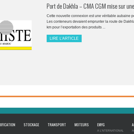
Port de Dakhla – CMA CGM mise sur une 
Cette nouvelle connexion est une véritable aubaine p
Les conteneurs devaient emprunter la route de Dakhla
km pour l’exportation des produits ...
LIRE L'ARTICLE
IFICATION
STOCKAGE
TRANSPORT
MOTEURS
EMYG
A
A L’NTERNATIONAL
A