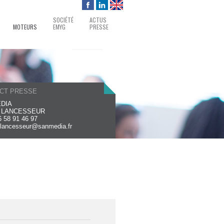
SOCIÉTÉ
ACTUS
MOTEURS
EMYG
PRESSE
CT PRESSE
DIA
e LANCESSEUR
6 58 91 46 97
.lancesseur@sanmedia.fr