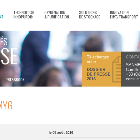
TECHNOLOGIE
OXYGÉNATION
SOLUTIONS
INNOVATION
NT
INNOPURE®
& PURIFICATION
DE STOCKAGE
EMYG TRANSPORT
ÉS
SE
Téléchargez
CONTA
notre
SANME
DOSSIER
Camill
DE PRESSE
+33 (0)
2018
camille
PRESSBOOK
MYG
le 09 août 2016