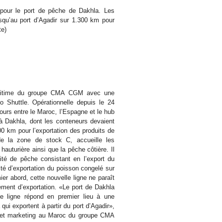
 pour le port de pêche de Dakhla. Les
squ’au port d’Agadir sur 1.300 km pour
te)
maritime du groupe CMA CGM avec une
 Shuttle. Opérationnelle depuis le 24
 jours entre le Maroc, l’Espagne et le hub
à Dakhla, dont les conteneurs devaient
300 km pour l’exportation des produits de
e la zone de stock C, accueille les
auturière ainsi que la pêche côtière. Il
vité de pêche consistant en l’export du
ité d’exportation du poisson congelé sur
ier abord, cette nouvelle ligne ne paraît
llement d’exportation. «Le port de Dakhla
 ligne répond en premier lieu à une
ui exportent à partir du port d’Agadir»,
e et marketing au Maroc du groupe CMA