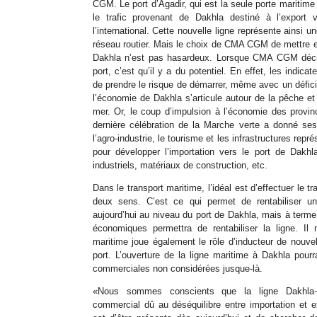
CGM. Le port d’Agadir, qui est la seule porte maritime 
le trafic provenant de Dakhla destiné à l’export
l’international. Cette nouvelle ligne représente ainsi 
réseau routier. Mais le choix de CMA CGM de mettre e
Dakhla n’est pas hasardeux. Lorsque CMA CGM décid
port, c’est qu’il y a du potentiel. En effet, les indi
de prendre le risque de démarrer, même avec un déficit
l’économie de Dakhla s’articule autour de la pêche et
mer. Or, le coup d’impulsion à l’économie des provin
dernière célébration de la Marche verte a donné se
l’agro-industrie, le tourisme et les infrastructures re
pour développer l’importation vers le port de Dakhl
industriels, matériaux de construction, etc.
Dans le transport maritime, l’idéal est d’effectuer le t
deux sens. C’est ce qui permet de rentabiliser u
aujourd’hui au niveau du port de Dakhla, mais à term
économiques permettra de rentabiliser la ligne. Il 
maritime joue également le rôle d’inducteur de nouvell
port. L’ouverture de la ligne maritime à Dakhla pourr
commerciales non considérées jusque-là.
«Nous sommes conscients que la ligne Dakhla-T
commercial dû au déséquilibre entre importation et e