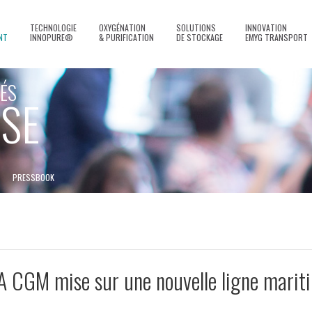
TECHNOLOGIE
OXYGÉNATION
SOLUTIONS
INNOVATION
NT
INNOPURE®
& PURIFICATION
DE STOCKAGE
EMYG TRANSPORT
ÉS
SE
PRESSBOOK
A CGM mise sur une nouvelle ligne marit