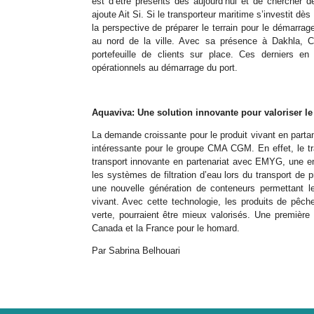
est d’être présents dès aujourd’hui et de chercher de
ajoute Ait Si. Si le transporteur maritime s’investit dè
la perspective de préparer le terrain pour le démarra
au nord de la ville. Avec sa présence à Dakhla, 
portefeuille de clients sur place. Ces derniers 
opérationnels au démarrage du port.
Aquaviva: Une solution innovante pour valoriser l
La demande croissante pour le produit vivant en parta
intéressante pour le groupe CMA CGM. En effet, le tr
transport innovante en partenariat avec EMYG, une ent
les systèmes de filtration d’eau lors du transport de 
une nouvelle génération de conteneurs permettant l
vivant. Avec cette technologie, les produits de pêche
verte, pourraient être mieux valorisés. Une première 
Canada et la France pour le homard.
Par Sabrina Belhouari