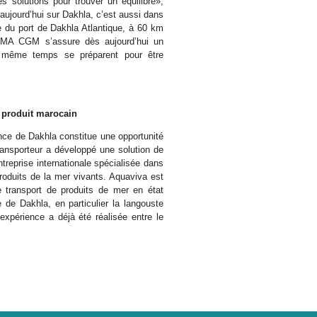
s solutions pour trouver un équilibre»,
s aujourd’hui sur Dakhla, c’est aussi dans
ge du port de Dakhla Atlantique, à 60 km
CMA CGM s’assure dès aujourd’hui un
en même temps se préparent pour être
e produit marocain
nce de Dakhla constitue une opportunité
ansporteur a développé une solution de
reprise internationale spécialisée dans
produits de la mer vivants. Aquaviva est
e transport de produits de mer en état
 de Dakhla, en particulier la langouste
expérience a déjà été réalisée entre le