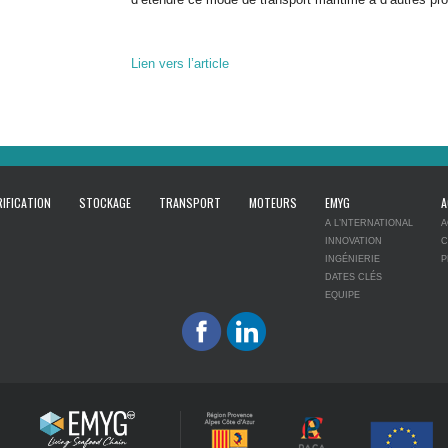
Lien vers l’article
IFICATION
STOCKAGE
TRANSPORT
MOTEURS
EMYG
A
A L’NTERNATIONAL
A
INNOVATION
C
INGÉNIERIE
P
DATES CLÉS
EQUIPE