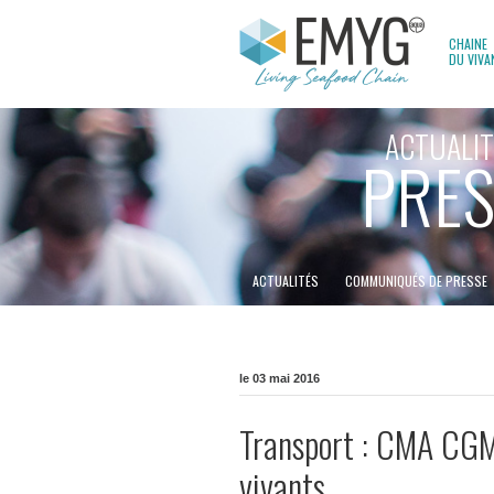
CHAINE
DU VIVA
ACTUALIT
PRES
ACTUALITÉS
COMMUNIQUÉS DE PRESSE
le 03 mai 2016
Transport : CMA CGM 
vivants