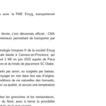
 avec la PME Emyg, transporteront
février, c’est désormais officiel : CMA
teneurs permettant de transporter par
hnologie Innopure ® de la société Emyg
liale basée à Carnoux-en-Provence, qui
vé 1 M€ en juin 2015 auprès de Paca
tion et du fonds de placement SC Olabe.
ants par avion, ou surgelés par bateau.
voyager en mer dans leur eau d’origine.
ditions de vie naturelles des homards,
nsi sa qualité, et assure une température
chez les grossistes et les restaurateurs.
 du Nord, avec à terme la possibilité
duits de la mer vivants.