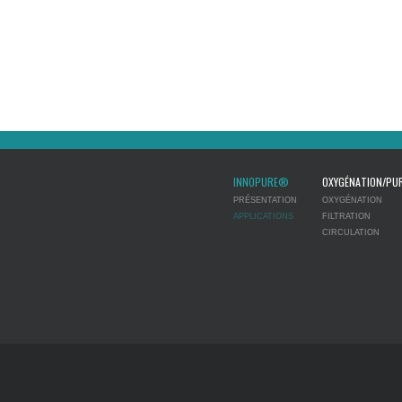
INNOPURE®
OXYGÉNATION/PUR
PRÉSENTATION
OXYGÉNATION
APPLICATIONS
FILTRATION
CIRCULATION