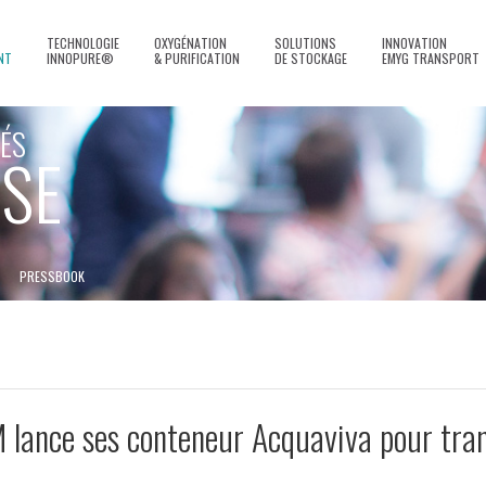
TECHNOLOGIE
OXYGÉNATION
SOLUTIONS
INNOVATION
NT
INNOPURE®
& PURIFICATION
DE STOCKAGE
EMYG TRANSPORT
ÉS
SE
PRESSBOOK
lance ses conteneur Acquaviva pour tra