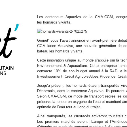
Les conteneurs Aquaviva de la CMA-CGM, conçus
les homards vivants.
Gomet’ vous l’avait annoncé en avant-première début 
CGM lance Aquaviva, une nouvelle génération de con
bateau les homards vivants.
Cette innovation unique au monde s’appuie sur la tec
Environnement & Aquaculture. Cette entreprise fami
consacre 10% de son budget annuel à la R&D, a le
Investissement, Crédit Agricole Alpes Provence. Créa
Jusqu’à présent, les homards étaient transportés viv
Désormais, dans le conteneur Aquaviva, ils pourront 
Selon CMA-CGM, ce mode de transport recrée les con
préserve la teneur en oxygène de l’eau et maintient ai
optimale de l’eau tout au long du trajet.
Ainsi transportés, les crustacés arriveront tout frais 
Les premiers marchés seront l’Europe et l’Amérique
d’étendre ce mode de transport maritime à d’autres pro