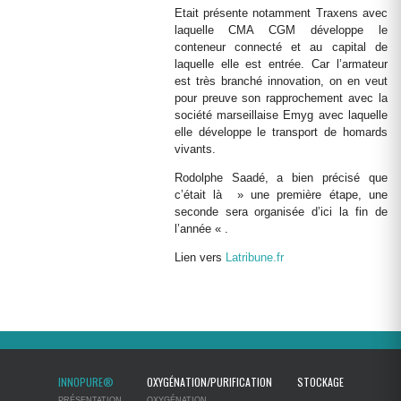
Etait présente notamment Traxens avec
laquelle CMA CGM développe le
conteneur connecté et au capital de
laquelle elle est entrée. Car l’armateur
est très branché innovation, on en veut
pour preuve son rapprochement avec la
société marseillaise Emyg avec laquelle
elle développe le transport de homards
vivants.
Rodolphe Saadé, a bien précisé que
c’était là » une première étape, une
seconde sera organisée d’ici la fin de
l’année « .
Lien vers
Latribune.fr
INNOPURE®
OXYGÉNATION/PURIFICATION
STOCKAGE
PRÉSENTATION
OXYGÉNATION