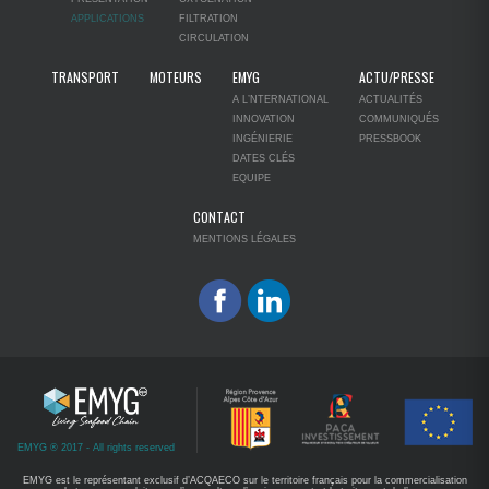
APPLICATIONS
FILTRATION
CIRCULATION
TRANSPORT
MOTEURS
EMYG
ACTU/PRESSE
A L’NTERNATIONAL
ACTUALITÉS
INNOVATION
COMMUNIQUÉS
INGÉNIERIE
PRESSBOOK
DATES CLÉS
EQUIPE
CONTACT
MENTIONS LÉGALES
EMYG ® 2017 - All rights reserved
EMYG est le représentant exclusif d’ACQAECO sur le territoire français pour la commercialisation