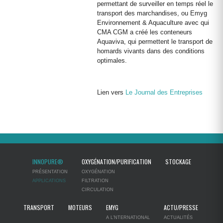
permettant de surveiller en temps réel le
transport des marchandises, ou Emyg
Environnement & Aquaculture avec qui
CMA CGM a créé les conteneurs
Aquaviva, qui permettent le transport de
homards vivants dans des conditions
optimales.
Lien vers
Le Journal des Entreprises
INNOPURE®
OXYGÉNATION/PURIFICATION
STOCKAGE
PRÉSENTATION
OXYGÉNATION
APPLICATIONS
FILTRATION
CIRCULATION
TRANSPORT
MOTEURS
EMYG
ACTU/PRESSE
A L’NTERNATIONAL
ACTUALITÉS