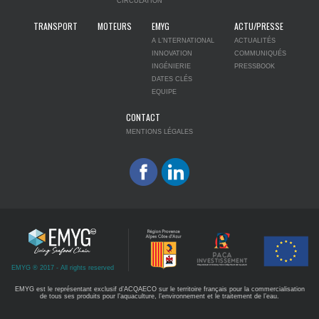
CIRCULATION
TRANSPORT
MOTEURS
EMYG
ACTU/PRESSE
A L’NTERNATIONAL
ACTUALITÉS
INNOVATION
COMMUNIQUÉS
INGÉNIERIE
PRESSBOOK
DATES CLÉS
EQUIPE
CONTACT
MENTIONS LÉGALES
EMYG ® 2017 - All rights reserved
EMYG est le représentant exclusif d’ACQAECO sur le territoire français pour la commercialisation
de tous ses produits pour l’aquaculture, l’environnement et le traitement de l’eau.