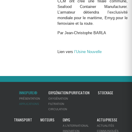
CCM ont créé une filiale commune,
Seafood Container Manufacturer.
L’armateur détiendra l’exclusivité
mondiale pour le maritime, Emyg pour le
ferroviaire et la route.
Par Jean-Christophe BARLA
Lien vers
l’Usine Nouvelle
INNOPURE®
OXYGÉNATION/PURIFICATION
STOCKAGE
PRÉSENTATION
OXYGÉNATION
APPLICATIONS
FILTRATION
CIRCULATION
TRANSPORT
MOTEURS
EMYG
ACTU/PRESSE
A L’NTERNATIONAL
ACTUALITÉS
INNOVATION
COMMUNIQUÉS