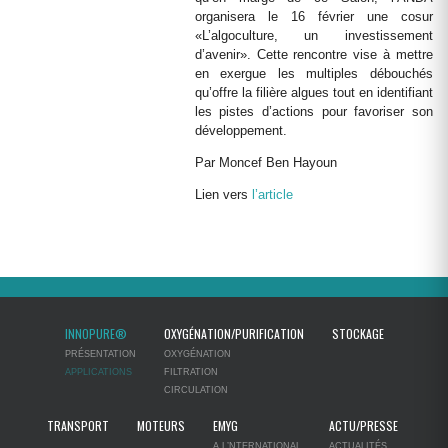
organisera le 16 février une cosur
«L’algoculture, un investissement
d’avenir». Cette rencontre vise à mettre
en exergue les multiples débouchés
qu’offre la filière algues tout en identifiant
les pistes d’actions pour favoriser son
développement.
Par Moncef Ben Hayoun
Lien vers
l’article
INNOPURE®
OXYGÉNATION/PURIFICATION
STOCKAGE
PRÉSENTATION
OXYGÉNATION
APPLICATIONS
FILTRATION
CIRCULATION
TRANSPORT
MOTEURS
EMYG
ACTU/PRESSE
A L’NTERNATIONAL
ACTUALITÉS