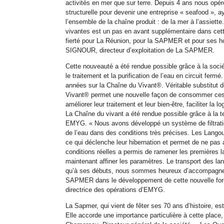
activités en mer que sur terre. Depuis 4 ans nous opér
structurelle pour devenir une entreprise « seafood », a
l’ensemble de la chaîne produit : de la mer à l’assiett
vivantes est un pas en avant supplémentaire dans cet
fierté pour La Réunion, pour la SAPMER et pour ses
SIGNOUR, directeur d’exploitation de La SAPMER.
Cette nouveauté a été rendue possible grâce à la soc
le traitement et la purification de l’eau en circuit fermé.
années sur la Chaîne du Vivant®. Véritable substitut d
Vivant® permet une nouvelle façon de consommer ces pr
améliorer leur traitement et leur bien-être, faciliter la 
La Chaîne du vivant a été rendue possible grâce à l
EMYG. « Nous avons développé un système de filtrat
de l’eau dans des conditions très précises. Les Lango
ce qui déclenche leur hibernation et permet de ne pas av
conditions réelles a permis de ramener les premières 
maintenant affiner les paramètres. Le transport des la
qu’à ses débuts, nous sommes heureux d’accompagner
SAPMER dans le développement de cette nouvelle forc
directrice des opérations d’EMYG.
La Sapmer, qui vient de fêter ses 70 ans d’histoire, es
Elle accorde une importance particulière à cette place