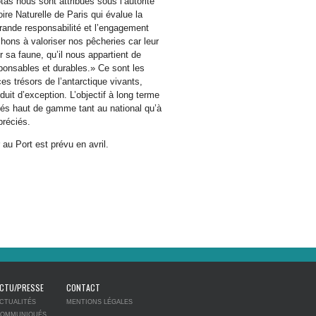
as nous sont attribués sous l’autorité
e Naturelle de Paris qui évalue la
grande responsabilité et l’engagement
hons à valoriser nos pêcheries car leur
er sa faune, qu’il nous appartient de
ponsables et durables.» Ce sont les
es trésors de l’antarctique vivants,
oduit d’exception. L’objectif à long terme
cés haut de gamme tant au national qu’à
préciés.
au Port est prévu en avril.
CTU/PRESSE
CONTACT
CTUALITÉS
MENTIONS LÉGALES
OMMUNIQUÉS