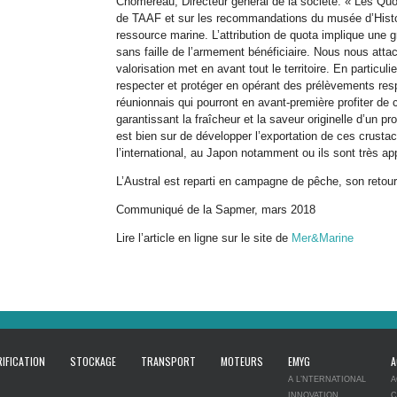
Chomereau, Directeur général de la société. « Les Quot
de TAAF et sur les recommandations du musée d’Histoir
ressource marine. L’attribution de quota implique une 
sans faille de l’armement bénéficiaire. Nous nous attac
valorisation met en avant tout le territoire. En particuli
respecter et protéger en opérant des prélèvements res
réunionnais qui pourront en avant-première profiter de c
garantissant la fraîcheur et la saveur originelle d’un pr
est bien sur de développer l’exportation de ces crusta
l’international, au Japon notamment ou ils sont très ap
L’Austral est reparti en campagne de pêche, son retour 
Communiqué de la Sapmer, mars 2018
Lire l’article en ligne sur le site de
Mer&Marine
IFICATION
STOCKAGE
TRANSPORT
MOTEURS
EMYG
A
A L’NTERNATIONAL
A
INNOVATION
C