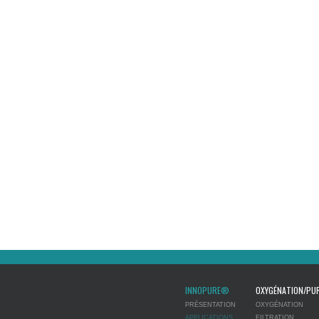
INNOPURE®
OXYGÉNATION/PUR
PRÉSENTATION
OXYGÉNATION
APPLICATIONS
FILTRATION