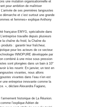
ons une mutation organisationnelle et
yant pour ambition de maîtriser
e. L’arrivée de ses premières langoustes
te démarche et c’est surtout une grande
 hommes et femmes» explique Anthony
iété française EMYG, spécialisée dans
 L’entreprise travaille depuis plusieurs
e la chaîne du froid, la Chaîne du
oduits : garantir leur fraîcheur,
logistique pour les acteurs de ce secteur.
a technologie INNOPURE développée par
ion combiné à une mise sous pression
ustes sont plongées dans un bain à 10°
oir à les nourrir. En janvier, un test en
langoustes vivantes, nous allons
ngoustes vivantes dans l’eau n’en est
 une entreprise innovante comme la
e. », déclare Alexandra Fagiano,
t l’armement historique de La Réunion.
, comme l’explique Adrien de