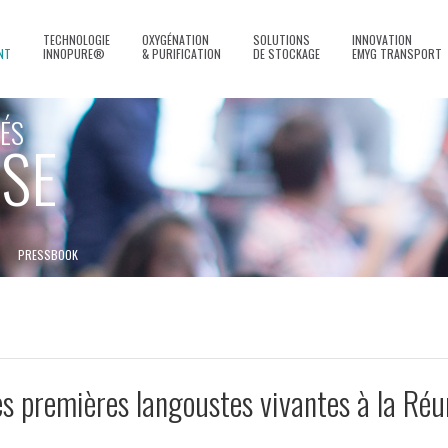
TECHNOLOGIE
OXYGÉNATION
SOLUTIONS
INNOVATION
NT
INNOPURE®
& PURIFICATION
DE STOCKAGE
EMYG TRANSPORT
ÉS
SE
PRESSBOOK
 premières langoustes vivantes à la Réu