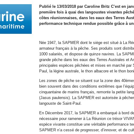
Publié le 13/03/2018 par Caroline Britz C’est en j
première fois à quai des langoustes vivantes pêché
côtes réunionnaises, dans les eaux des Terres Aust
performance technique rendue possible grâce à un
Née 1947, la SAPMER dont le siège est situé à La Réun
armateur français à la pêche. Ses produits sont distri
1000 salariés, et dispose de quinze navires. La SAPMER
grande pêche dans les eaux des Terres Australes et A
principales espèces pêchées et mises en marché par 
Paul, la légine australe, le thon albacore et le thon boni
Les zones de pêche se situent sur la zone des 40èmes
bien souvent dans des conditions extrêmes que l’équi
cinquantaine de marins français, remonte la petite la
(Jasus paulensis). La SAPMER est autorisée à pêcher 
langouste de Saint-Paul.
En Décembre 2017, la SAPMER a embarqué à bord de so
nécessaire pour ramener à La Réunion ce trésor VIVAN
espèce vivante constitue une véritable performance tec
SAPMER n’a cessé de progresser, d’innover, et de cultiv