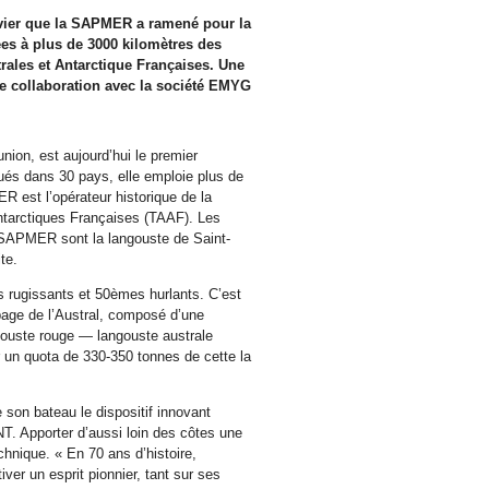
anvier que la SAPMER a ramené pour la
es à plus de 3000 kilomètres des
rales et Antarctique Françaises. Une
e collaboration avec la société EMYG
ion, est aujourd’hui le premier
bués dans 30 pays, elle emploie plus de
 est l’opérateur historique de la
ntarctiques Françaises (TAAF). Les
SAPMER sont la langouste de Saint-
te.
 rugissants et 50èmes hurlants. C’est
page de l’Austral, composé d’une
ngouste rouge — langouste australe
un quota de 330-350 tonnes de cette la
n bateau le dispositif innovant
T. Apporter d’aussi loin des côtes une
hnique. « En 70 ans d’histoire,
er un esprit pionnier, tant sur ses