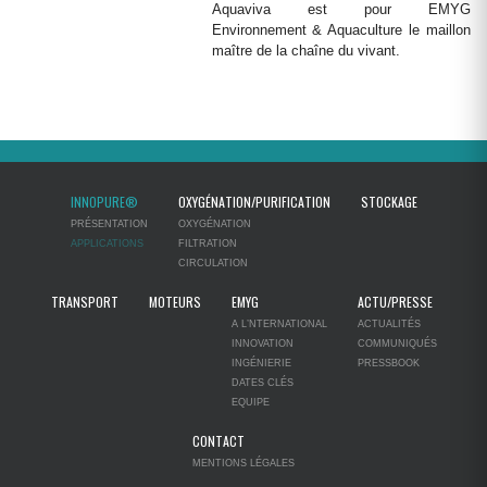
Aquaviva est pour EMYG
Environnement & Aquaculture le maillon
maître de la chaîne du vivant.
INNOPURE®
OXYGÉNATION/PURIFICATION
STOCKAGE
PRÉSENTATION
OXYGÉNATION
APPLICATIONS
FILTRATION
CIRCULATION
TRANSPORT
MOTEURS
EMYG
ACTU/PRESSE
A L’NTERNATIONAL
ACTUALITÉS
INNOVATION
COMMUNIQUÉS
INGÉNIERIE
PRESSBOOK
DATES CLÉS
EQUIPE
CONTACT
MENTIONS LÉGALES