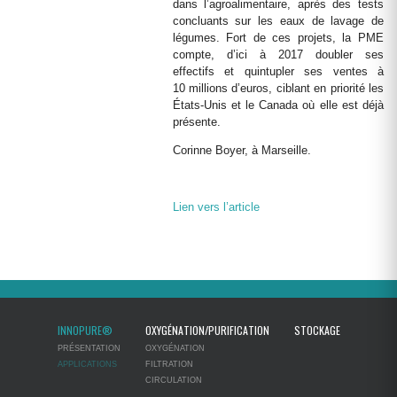
dans l’agroalimentaire, après des tests
concluants sur les eaux de lavage de
légumes. Fort de ces projets, la PME
compte, d’ici à 2017 doubler ses
effectifs et quintupler ses ventes à
10 millions d’euros, ciblant en priorité les
États-Unis et le Canada où elle est déjà
présente.
Corinne Boyer, à Marseille.
Lien vers l’article
INNOPURE®
OXYGÉNATION/PURIFICATION
STOCKAGE
PRÉSENTATION
OXYGÉNATION
APPLICATIONS
FILTRATION
CIRCULATION